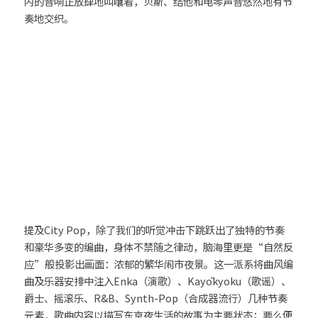
内的音响正放肆地叫嚷着，贝斯、结他和电琴声音悠然地有节
奏地交织。
26時のマスカレイド（26Jino
Masquerade）
angela (アンジェラ)
超ときめき♡宣伝部
CiON（シーオン）
H△G（ハグ）
提及City Pop，除了我们的听觉冲击下跳跃出了独特的节奏
和豪华多变的编曲，身体不禁随之律动，脑海里更是“自然反
应”般投影出画面：浓郁的繁华闹市夜景。这一派系将曲风编
曲及乐器安排中注入Enka（演歌）、Kayōkyoku（歌谣）、
爵士、摇滚乐、R&B、Synth-Pop（合成器流行）几种节奏
元素，歌曲内容以描写东京夜生活的故事为主要状态；要么便