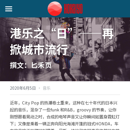
首页
港乐之“日”——再
日本动态
掀城市流行
艺人动态
音乐类
娱乐类
关注我们
小野丽莎 (Lisa Ono)
撰文：匕禾页
生活类
SILENT SIREN (サイレントサイレン)
作者分类
麦野优衣 (Yui Mugino)
·
2020年6月5日
音乐
提供技术支持
桃知みなみ (Momochi Minami)
近年，City Pop 的热潮卷土重来，这种在七十年代的日本兴
起的音乐，混杂了一些funk 和R&B，groovy 的节奏，让你
谷本贵义(Tanimoto Takayoshi)
刚想跟着晃动之时，合成的电琴声音又让你瞬间如置身霓虹灯
下；又像是乘着一辆正奔向阳光海滩开篷的旧式HONDA，车
EIGHT OF TRIANGLE