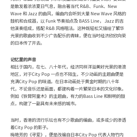
是散发着浓浓夏日气息，融合著当代 R&B、Funk、New 
Wave 和 Jazz 的曲风，编曲内会听到大量 New Wave 风格的
鼓机和合成器，以 Funk 节奏拍点及 BASS Line， Jazz 的吉
他演奏组成，搭配 R&B 风格唱法。这种既轻松又描绘了繁华
光景的歌曲收到不少广告配乐的青睐，便在当时经济欣欣向荣
的日本传了开去。
记忆里的声音
相比于国内，在七、八十年代，经济同样洋溢美好光景的港澳
地区，对于City Pop 一点也不陌生，不少动画的主题曲便是
充满City Pop 的味道。在日本动画处于黄金时期的八十年
代，不论音乐还是画面，都建构着一片繁荣日本的文化印象。
例如《铁臂阿童木》的主题曲，有力的Bass Line 和鲜明的鼓
点，构建了一副具有未来感的城市。
当时，香港的流行乐坛也有不少歌曲的编曲，或多或少的渗透
着City Pop 的影子。
梅艳芳的《寻爱》，便是改编自日本City Pop 代表人物竹内