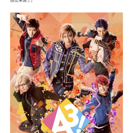
26時のマスカレイド（26Jino
Masquerade）
angela (アンジェラ)
超ときめき♡宣伝部
CiON（シーオン）
H△G（ハグ）