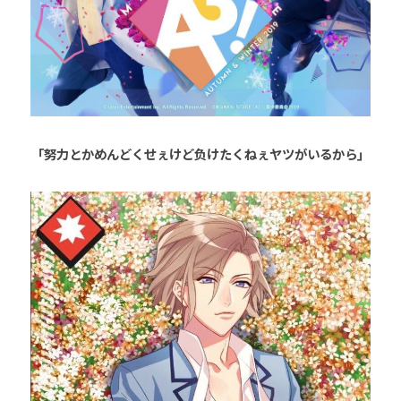
「努力とかめんどくせぇけど负けたくねぇヤツがいるから」