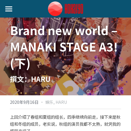
首页
Brand new world – 
日本动态
MANAKI STAGE A3!
艺人动态
音乐类
(下)
娱乐类
关注我们
小野丽莎 (Lisa Ono)
生活类
SILENT SIREN (サイレントサイレン)
撰文：HARU
作者分类
麦野优衣 (Yui Mugino)
提供技术支持
桃知みなみ (Momochi Minami)
·
2020年9月16日
娱乐,
HARU
谷本贵义(Tanimoto Takayoshi)
上回介绍了春组和夏组的组长，四季继续向前走，接下来是秋
组和冬组的成员，老实说，秋组的演员我都不太熟，就凭我的
EIGHT OF TRIANGLE
感觉来说了。