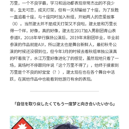
万里，一个不良学霸，学习和运动都表现非常杰出的不良少
年，生无可恋，成天打架，但有一天却输给了十座，为了反胜
一直追着十座，与十座同时加入秋组，开始两人的恋爱故事
（X）。当然建太并不是成天打架又不良啦，建太是和万里长
得一个样，好像，真的好像，建太在2017加入男剧团青山表
参道X，2018年举行旗扬公演后，2019年末剧团毕业，毕业前
参演的作品就是A3!，所以建太也是舞台新鲜人，最初秋冬公
演的时候还没很到位，但今年3月的时候去看秋组单独公演真
的吓着我了，水江万里好像进化了的感觉，虽然现地只看了一
场，离场时不停跟同伴说「这个万里不得了」，他终于摸索到
万里是个不良的好宝宝（？），建太现在也在各个舞台中活
跃，在其他作品中也能看到他游刃有余的表现。
「自信を取り戻したくてもう一度梦と向き合いたいから」