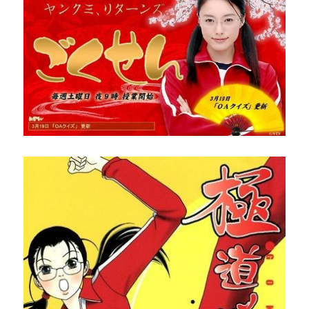
26時のマスカレイド（26Jino Masquerade）
angela (アンジェラ)
超ときめき♡宣伝部
CiON（シーオン）
H△G（ハグ）