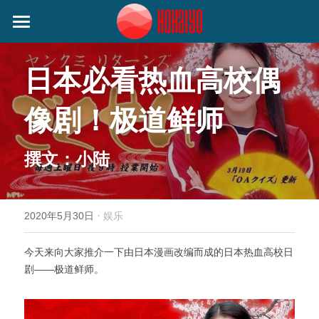
首页
日本必看热血高校偶
日本动态
像剧！极道鲜师
艺人动态
音乐类
娱乐类
关注我们
小野丽莎 (Lisa Ono)
撰文：小陆
生活类
SILENT SIREN (サイレントサイレン)
作者分类
麦野优衣 (Yui Mugino)
·
2020年5月30日
娱乐
提供技术支持
桃知みなみ (Momochi Minami)
今天来向大家推介一下由日本漫画改编而成的日本热血高校日
剧——极道鲜师。
谷本贵义(Tanimoto Takayoshi)
EIGHT OF TRIANGLE