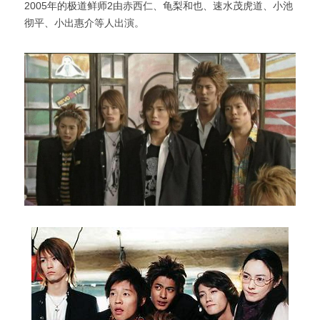
2005年的极道鲜师2由赤西仁、龟梨和也、速水茂虎道、小池
彻平、小出惠介等人出演。