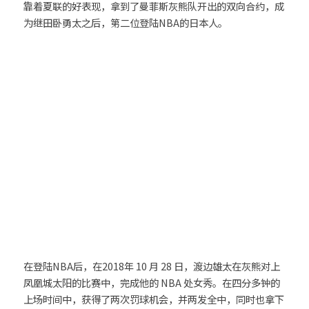
靠着夏联的好表现，拿到了曼菲斯灰熊队开出的双向合约，成
为继田卧勇太之后，第二位登陆NBA的日本人。
在登陆NBA后，在2018年 10 月 28 日，渡边雄太在灰熊对上
凤凰城太阳的比赛中，完成他的 NBA 处女秀。在四分多钟的
上场时间中，获得了两次罚球机会，并两发全中，同时也拿下