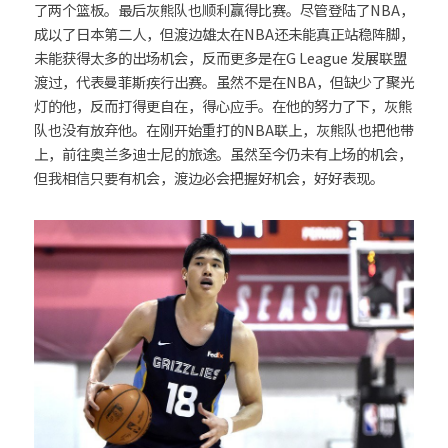
了两个篮板。最后灰熊队也顺利赢得比赛。尽管登陆了NBA，
成以了日本第二人，但渡边雄太在NBA还未能真正站稳阵脚，
未能获得太多的出场机会，反而更多是在G League 发展联盟
渡过，代表曼菲斯疾行出赛。虽然不是在NBA，但缺少了聚光
灯的他，反而打得更自在，得心应手。在他的努力了下，灰熊
队也没有放弃他。在刚开始重打的NBA联上，灰熊队也把他带
上，前往奥兰多迪士尼的旅途。虽然至今仍未有上场的机会，
但我相信只要有机会，渡边必会把握好机会，好好表现。