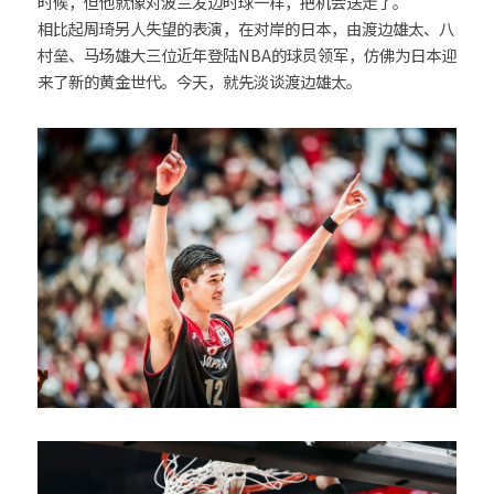
时候，但他就像对波兰发边时球一样，把机会送走了。
相比起周琦另人失望的表演，在对岸的日本，由渡边雄太、八
26時のマスカレイド（26Jino
村垒、马场雄大三位近年登陆NBA的球员领军，仿佛为日本迎
Masquerade）
来了新的黄金世代。今天，就先淡谈渡边雄太。
angela (アンジェラ)
超ときめき♡宣伝部
CiON（シーオン）
H△G（ハグ）