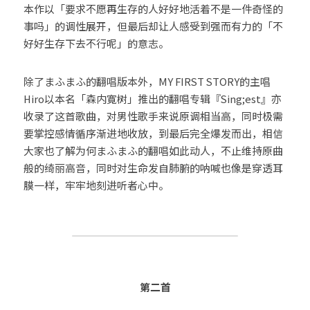
本作以「要求不愿再生存的人好好地活着不是一件奇怪的
事吗」的调性展开，但最后却让人感受到强而有力的「不
好好生存下去不行呢」的意志。
除了まふまふ的翻唱版本外，MY FIRST STORY的主唱
Hiro以本名「森内寛树」推出的翻唱专辑『Sing;est』亦
收录了这首歌曲，对男性歌手来说原调相当高，同时极需
要掌控感情循序渐进地收放，到最后完全爆发而出，相信
大家也了解为何まふまふ的翻唱如此动人，不止维持原曲
般的绮丽高音，同时对生命发自肺腑的呐喊也像是穿透耳
膜一样，牢牢地刻进听者心中。
第二首