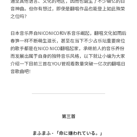
通至其他语言、文化的地区，因而也诞生了不少破亿的日
音神曲。但你有想过，即使是翻唱作品也能登上如此殊荣
26時のマスカレイド（26Jino
Masquerade）
之位吗？
angela (アンジェラ)
日本音乐界自NICONICO和V系音乐崛起，翻唱文化如雨后
春笋一样不断萌生滋长，甚至在当下不少占乐坛重要席位
超ときめき♡宣伝部
的歌手都是在NICO NICO翻唱起家，承继前人的音乐养份
而发展出属于自身的独特音乐风格，以下就让小编为大家
CiON（シーオン）
介绍一下目前三首在
YOU管
观看数量突破一亿次的翻唱日
音歌曲吧！
H△G（ハグ）
第三首
まふまふ - 「命に嫌われている。」