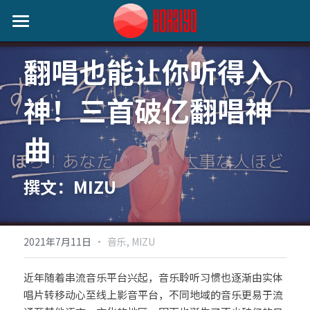
首页
翻唱也能让你听得入
日本动态
神！三首破亿翻唱神
艺人动态
音乐类
曲
娱乐类
关注我们
小野丽莎 (Lisa Ono)
生活类
SILENT SIREN (サイレントサイレン)
撰文：MIZU
作者分类
麦野优衣 (Yui Mugino)
提供技术支持
桃知みなみ (Momochi Minami)
·
2021年7月11日
音乐,
MIZU
谷本贵义(Tanimoto Takayoshi)
近年随着串流音乐平台兴起，音乐聆听习惯也逐渐由实体
唱片转移动心至线上影音平台，不同地域的音乐更易于流
EIGHT OF TRIANGLE