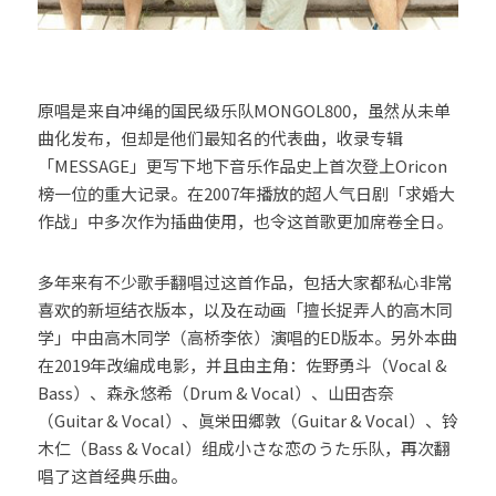
原唱是来自冲绳的国民级乐队MONGOL800，虽然从未单
曲化发布，但却是他们最知名的代表曲，收录专辑
「MESSAGE」更写下地下音乐作品史上首次登上Oricon
榜一位的重大记录。在2007年播放的超人气日剧「求婚大
作战」中多次作为插曲使用，也令这首歌更加席卷全日。
多年来有不少歌手翻唱过这首作品，包括大家都私心非常
喜欢的新垣结衣版本，以及在动画「擅长捉弄人的高木同
学」中由高木同学（高桥李依）演唱的ED版本。另外本曲
在2019年改编成电影，并且由主角：佐野勇斗（Vocal & 
Bass）、森永悠希（Drum & Vocal）、山田杏奈
（Guitar & Vocal）、眞栄田郷敦（Guitar & Vocal）、铃
木仁（Bass & Vocal）组成小さな恋のうた乐队，再次翻
唱了这首经典乐曲。