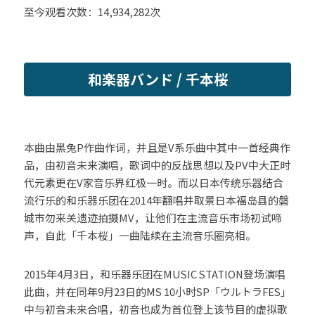
至今观看次数：14,934,282次
和楽器バンド / 千本桜
本曲由黑兔P作曲作词，并且是V系乐曲中其中一首经典作
品，由初音未来演唱，歌词中的反战思想以及PV中大正时
代元素更在V家音乐界红极一时。而以日本传统乐器结合
流行乐的和乐器乐团在2014年翻唱并取景日本福岛县的磐
城市勿来关遗迹拍摄MV，让他们在主流音乐市场初试啼
声，自此「千本桜」一曲陆续在主流音乐圈亮相。
2015年4月3日，和乐器乐团在MUSIC STATION登场演唱
此曲，并在同年9月23日的MS 10小时SP「ウルトラFES」
中与初音未来合唱，初音也成为首位登上该节目的虚拟歌