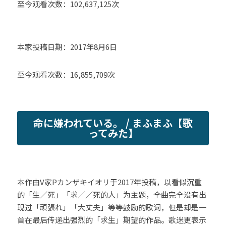
至今观看次数：102,637,125次
本家投稿日期：2017年8月6日
至今观看次数：16,855,709次
命に嫌われている。 / まふまふ【歌
ってみた】
本作由V家Pカンザキイオリ于2017年投稿，以看似沉重
的「生／死」「求／／死的人」为主题，全曲完全没有出
现过「頑張れ」「大丈夫」等等鼓励的歌词，但是却是一
首在最后传递出强烈的「求生」期望的作品。歌迷更表示