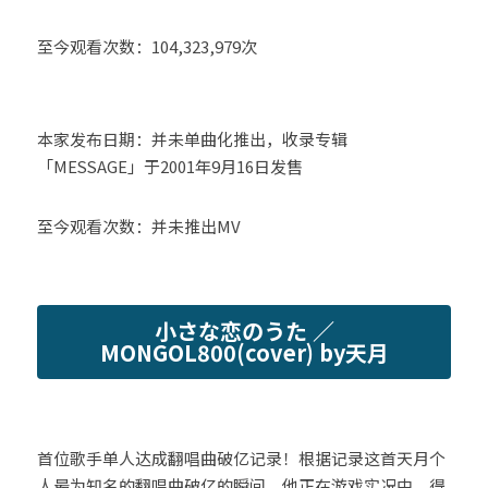
至今观看次数：104,323,979次
本家发布日期：并未单曲化推出，收录专辑
「MESSAGE」于2001年9月16日发售
至今观看次数：并未推出MV
小さな恋のうた ／
MONGOL800(cover) by天月
首位歌手单人达成翻唱曲破亿记录！根据记录这首天月个
人最为知名的翻唱曲破亿的瞬间，他正在游戏实况中，得