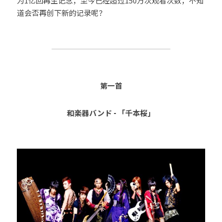
为1亿回再生记念，至今已经超过150万次观看次数，不知
道会否再创下新的记录呢？
第一首
和楽器バンド - 「千本桜」