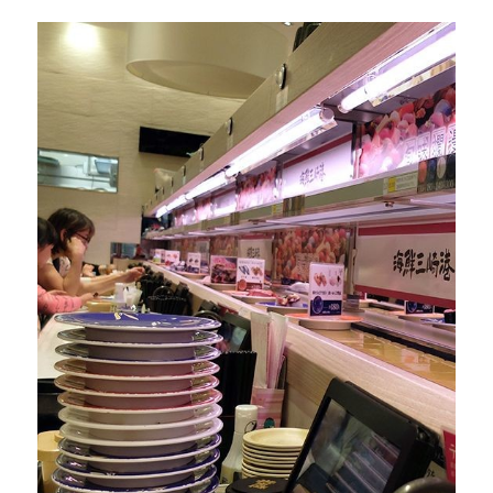
26時のマスカレイド（26Jino Masquerade）
angela (アンジェラ)
超ときめき♡宣伝部
CiON（シーオン）
H△G（ハグ）