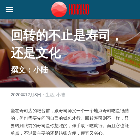
首页
回转的不止是寿司，
日本动态
还是文化
艺人动态
音乐类
娱乐类
关注我们
小野丽莎 (Lisa Ono)
撰文：小陆
生活类
SILENT SIREN (サイレントサイレン)
作者分类
麦野优衣 (Yui Mugino)
·
2020年12月8日
生活,
小陆
提供技术支持
桃知みなみ (Momochi Minami)
坐在寿司店的吧台前，跟寿司师父一个一个地点寿司吃是很酷
的，但也需要先问问自己的钱包才行。回转寿司则不一样，只
谷本贵义(Tanimoto Takayoshi)
要转到眼前的寿司是你想吃的，伸手取下吃就行。而且它也能
单点，不过最主要的还是结账方便，便宜又省心。
EIGHT OF TRIANGLE