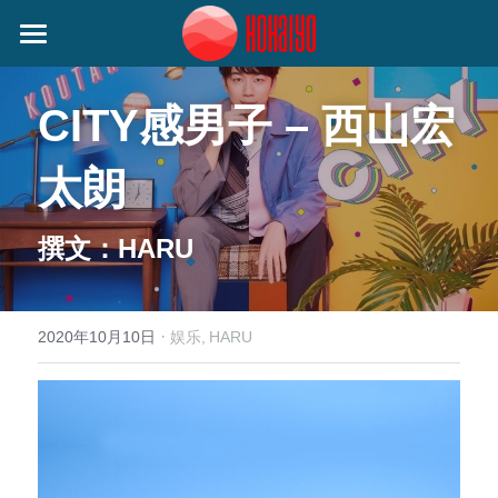
首页
CITY感男子 – 西山宏
日本动态
太朗
艺人动态
音乐类
娱乐类
关注我们
小野丽莎 (Lisa Ono)
撰文：HARU
生活类
SILENT SIREN (サイレントサイレン)
作者分类
麦野优衣 (Yui Mugino)
·
2020年10月10日
娱乐,
HARU
提供技术支持
桃知みなみ (Momochi Minami)
谷本贵义(Tanimoto Takayoshi)
EIGHT OF TRIANGLE