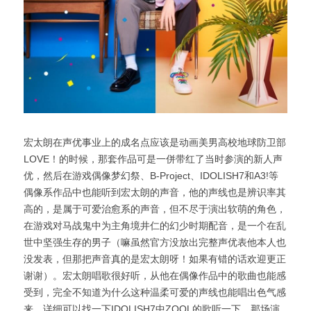
宏太朗在声优事业上的成名点应该是动画美男高校地球防卫部
LOVE！的时候，那套作品可是一併带红了当时参演的新人声
优，然后在游戏偶像梦幻祭、B-Project、IDOLISH7和A3!等
偶像系作品中也能听到宏太朗的声音，他的声线也是辨识率其
高的，是属于可爱治愈系的声音，但不尽于演出软萌的角色，
在游戏对马战鬼中为主角境井仁的幻少时期配音，是一个在乱
世中坚强生存的男子（嘛虽然官方没放出完整声优表他本人也
没发表，但那把声音真的是宏太朗呀！如果有错的话欢迎更正
谢谢）。宏太朗唱歌很好听，从他在偶像作品中的歌曲也能感
受到，完全不知道为什么这种温柔可爱的声线也能唱出色气感
来，详细可以找一下IDOLISH7中ZOOL的歌听一下，那场演