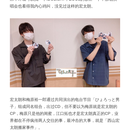
唱会也看得我内心鸡叫，没见过这样的宏太朗。
宏太朗和梅原裕一郎通过共同演出的电台节目「ひょろっと男
子」组成同名组合，出过CD，但不要以为梅原就是宏太朗的
CP，梅原只是他的闺蜜，江口拓也才是宏太朗真正的CP，业
界都在不停疯传两人交往的事，最冲击的大事，就是「西山宏
太朗搬家事件」。