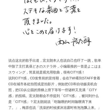
说点这次的歌手出道，宏太朗本人也说自己也吓了一跳，歌单
中除了主打真昼どきのステラ外，小编最推的一首是よこはま
スウィング，简直就是观光用歌曲，很有CITY感！
说到CITY感，CD发售前的宣传期，会在TWI看到STAFF拿着
CD在城市各处拍照或是拍影片，例如把CD和自动贩卖机合
照，把CD从公园的滑梯上滑下等等一些谜样又充满「CITY
感」的投稿。宏太朗都会不停提到「CITY感」，被问到什么
是「CITY感」？宏太朗就说「吃咖喱的时间咖喱滴下来
了。」，梅原也说「洗澡的时候揉沐浴露时有泡泡飘上来。」