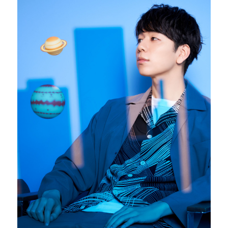
26時のマスカレイド（26Jino Masquerade）
angela (アンジェラ)
超ときめき♡宣伝部
CiON（シーオン）
H△G（ハグ）