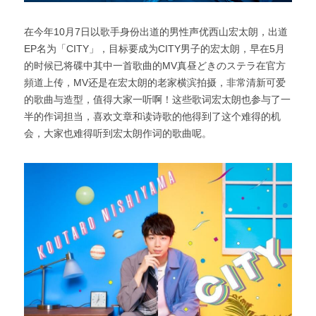
在今年10月7日以歌手身份出道的男性声优西山宏太朗，出道
EP名为「CITY」，目标要成为CITY男子的宏太朗，早在5月
的时候已将碟中其中一首歌曲的MV真昼どきのステラ在官方
頻道上传，MV还是在宏太朗的老家横滨拍摄，非常清新可爱
的歌曲与造型，值得大家一听啊！这些歌词宏太朗也参与了一
半的作词担当，喜欢文章和读诗歌的他得到了这个难得的机
会，大家也难得听到宏太朗作词的歌曲呢。