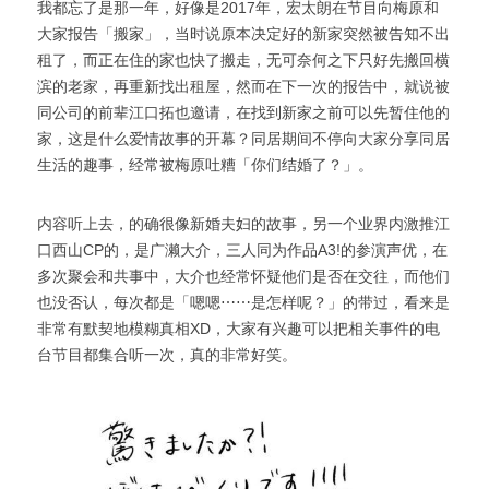
我都忘了是那一年，好像是2017年，宏太朗在节目向梅原和
大家报告「搬家」，当时说原本决定好的新家突然被告知不出
租了，而正在住的家也快了搬走，无可奈何之下只好先搬回横
滨的老家，再重新找出租屋，然而在下一次的报告中，就说被
同公司的前辈江口拓也邀请，在找到新家之前可以先暂住他的
家，这是什么爱情故事的开幕？同居期间不停向大家分享同居
生活的趣事，经常被梅原吐糟「你们结婚了？」。
内容听上去，的确很像新婚夫妇的故事，另一个业界内激推江
口西山CP的，是广濑大介，三人同为作品A3!的参演声优，在
多次聚会和共事中，大介也经常怀疑他们是否在交往，而他们
也没否认，每次都是「嗯嗯⋯⋯是怎样呢？」的带过，看来是
非常有默契地模糊真相XD，大家有兴趣可以把相关事件的电
台节目都集合听一次，真的非常好笑。