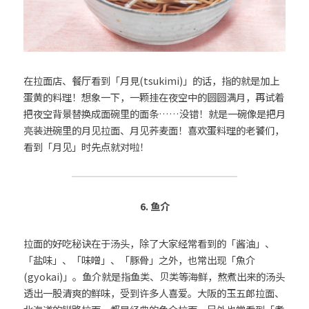
在拉面店、餐厅看到「月見(tsukimi)」的话，指的就是加上
蛋黄的料理！想象一下，一颗挂在夜空中的圆圆满月，再试着
把夜空背景替换成面碗里的面条……没错！就是一碗像是把月
亮装进碗里的月见拉面、月见荞麦面！喜欢蛋料理的老饕们，
看到「月见」时先点就对啦！
6. 鱼介
拉面的好吃秘诀在于汤头，除了大家经常看到的「酱油」、
「盐味」、「味噌」、「豚骨」之外，也常出现「魚介
(gyokai)」。鱼介就是指鱼类、贝类等海鲜，熬煮出来的汤头
透出一股清爽的鲜味，受到许多人喜爱。大阪的玉五郎拉面、