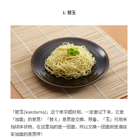
26時のマスカレイド（26Jino
1. 替玉
Masquerade）
angela (アンジェラ)
超ときめき♡宣伝部
CiON（シーオン）
H△G（ハグ）
「替玉(kaedama)」这个单字超好用，一定要记下来，它是
「加面」的意思！「替え」意思是交换、预备，「玉」可用来
指球体状物，在这里指的是一团面，所以交换一团面就是请店
家加面的意思啰！