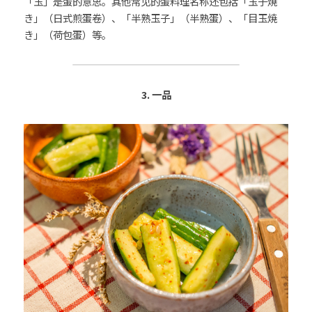
「玉」是蛋的意思。其他常见的蛋料理名称还包括「玉子焼
き」（日式煎蛋卷）、「半熟玉子」（半熟蛋）、「目玉焼
き」（荷包蛋）等。
3. 一品