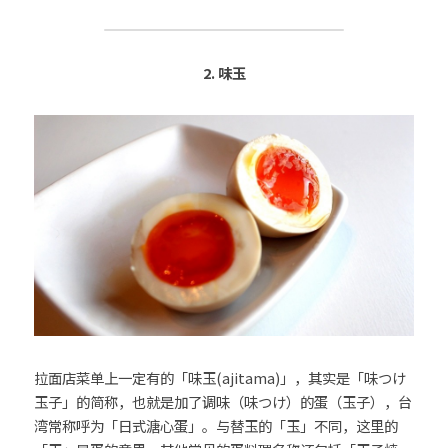
2. 味玉
拉面店菜单上一定有的「味玉(ajitama)」，其实是「味つけ
玉子」的简称，也就是加了调味（味つけ）的蛋（玉子），台
湾常称呼为「日式溏心蛋」。与替玉的「玉」不同，这里的