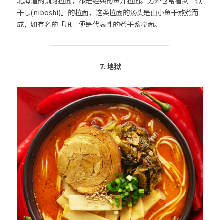
北海道的钏路拉面，都是经典的鱼介拉面。另外也常看到「煮
干し(niboshi)」的拉面，这类拉面的汤头是由小鱼干熬煮而
成，如有名的「凪」便是代表性的煮干系拉面。
7. 地狱