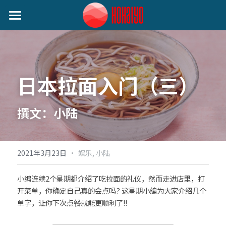
首页
日本动态
日本拉面入门（三）
艺人动态
音乐类
娱乐类
关注我们
小野丽莎 (Lisa Ono)
撰文：小陆
生活类
SILENT SIREN (サイレントサイレン)
作者分类
麦野优衣 (Yui Mugino)
·
2021年3月23日
娱乐,
小陆
提供技术支持
桃知みなみ (Momochi Minami)
小编连续2个星期都介绍了吃拉面的礼仪，然而走进店里，打
开菜单，你确定自己真的会点吗? 这星期小编为大家介绍几个
谷本贵义(Tanimoto Takayoshi)
单字，让你下次点餐就能更顺利了!!
EIGHT OF TRIANGLE