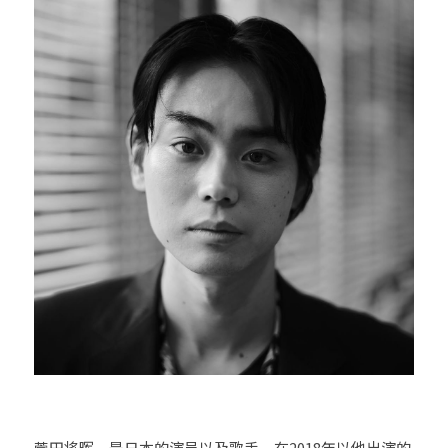
26時のマスカレイド（26Jino
Masquerade）
angela (アンジェラ)
超ときめき♡宣伝部
CiON（シーオン）
H△G（ハグ）
菅田将晖，是日本的演员以及歌手，在2018年以他出演的