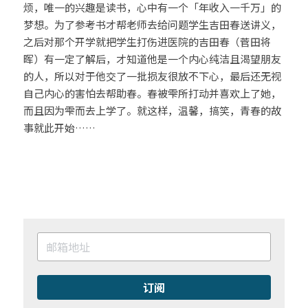
烦，唯一的兴趣是读书，心中有一个「年收入一千万」的
梦想。为了参考书才帮老师去给问题学生吉田春送讲义，
之后对那个开学就把学生打伤进医院的吉田春（菅田将
晖）有一定了解后，才知道他是一个内心纯洁且渴望朋友
的人，所以对于他交了一批损友很放不下心，最后还无视
自己内心的害怕去帮助春。春被雫所打动并喜欢上了她，
而且因为雫而去上学了。就这样，温馨，搞笑，青春的故
事就此开始……
订阅