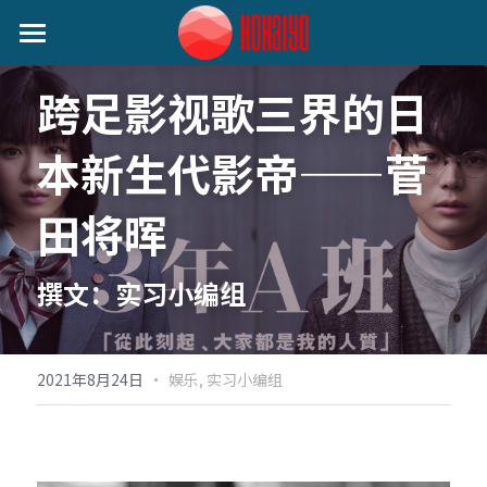
首页
跨足影视歌三界的日
日本动态
本新生代影帝——菅
艺人动态
音乐类
田将晖
娱乐类
关注我们
小野丽莎 (Lisa Ono)
生活类
SILENT SIREN (サイレントサイレン)
撰文：实习小编组
作者分类
麦野优衣 (Yui Mugino)
提供技术支持
桃知みなみ (Momochi Minami)
·
2021年8月24日
娱乐,
实习小编组
谷本贵义(Tanimoto Takayoshi)
EIGHT OF TRIANGLE