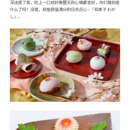
深迷惑了我，吃上一口就好像整天的心情都变好，你们猜到是
什么了吗？没错，就是颜值满分的日式点心 –「和果子 わが
26時のマスカレイド（26Jino
Masquerade）
し」。
angela (アンジェラ)
超ときめき♡宣伝部
CiON（シーオン）
H△G（ハグ）