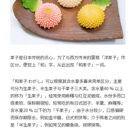
果子是日本传统的点心，为了与西方传来的蛋糕「洋果子」作
区分，便冠上「和」字，从此出现「和果子」一词。
「和果子 わがし」可以根据其含水量多寡来简单区分，主要
可分为生果子、半生果子与干果子三大类。含水量40 % 以上
的称为「生果子」，经常使用麻糬与红豆泥做成，水份多而口
感柔软、保鲜期很短，较常吃的有日式团子、羊羹、麻糬等；
含水量20 % 以下的为「干果子」，由于水分较少，口感偏硬
而保存期限长，例如金平糖、日式煎饼等；介于两者之间的则
是「半生果子」，例如常见的鲷鱼烧、铜锣烧等。