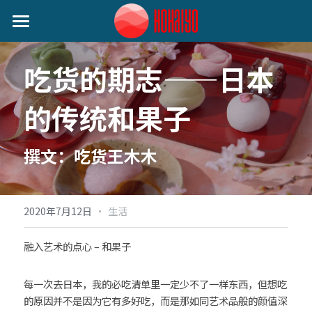
首页
吃货的期志——日本
日本动态
的传统和果子
艺人动态
音乐类
娱乐类
关注我们
小野丽莎 (Lisa Ono)
撰文：吃货王木木
生活类
SILENT SIREN (サイレントサイレン)
作者分类
麦野优衣 (Yui Mugino)
·
2020年7月12日
生活
提供技术支持
桃知みなみ (Momochi Minami)
融入艺术的点心 – 和果子
谷本贵义(Tanimoto Takayoshi)
每一次去日本，我的必吃清单里一定少不了一样东西，但想吃
的原因并不是因为它有多好吃，而是那如同艺术品般的颜值深
EIGHT OF TRIANGLE