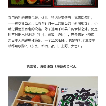
采用自制的报纸包装，让此「特选配菜便当」充满话题性，
──边吃便当还可以看看针对手上的便当的「新闻报导」，小
编觉得是蛮有趣的设定。除了选用千叶县产的食材之外，更是
时不时推出限定版（牛丼、鸡饭、饭团），若是再配上啤酒，
对日本人来说堪称绝配。一个1100日币，也是在几个主要车
站都可以购入（东京、新宿、品川、上野、大宫）。
第五名、海苔便当（海苔のりべん）