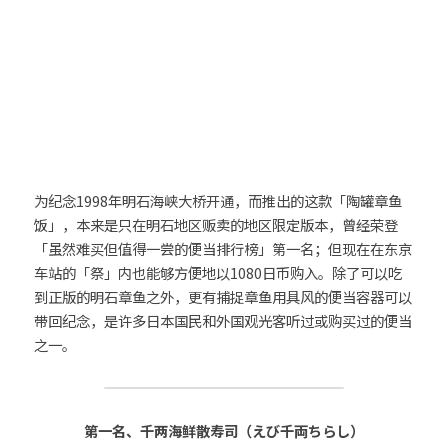
为纪念1998年明石海峡大桥开通，而推出的这款「陶罐章鱼
饭」，本来是只在明石地区贩卖的地区限定版本，曾经荣登
「虽然难买但值得一尝的便当排行榜」第一名；但现在在东京
车站的「祭」内也能够方便地以1080日币购入。除了可以吃
到正版的明石章鱼之外，更有捕捉章鱼用具风的便当容器可以
带回纪念，是许多日本国民和外国观光客听过或购买过的便当
之一。
第一名、千两海鲜散寿司（えび千両ちらし）