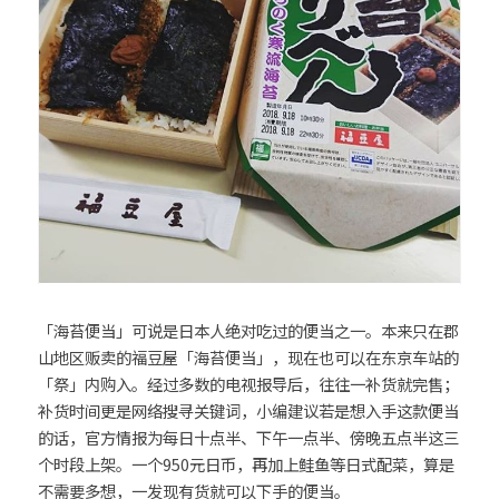
「海苔便当」可说是日本人绝对吃过的便当之一。本来只在郡
山地区贩卖的福豆屋「海苔便当」，现在也可以在东京车站的
「祭」内购入。经过多数的电视报导后，往往一补货就完售；
补货时间更是网络搜寻关键词，小编建议若是想入手这款便当
的话，官方情报为每日十点半、下午一点半、傍晚五点半这三
个时段上架。一个950元日币，再加上鲑鱼等日式配菜，算是
不需要多想，一发现有货就可以下手的便当。