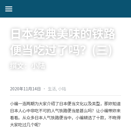
首页
日本经典美味的铁路
日本动态
便当吃过了吗？(三)
艺人动态
音乐类
娱乐类
关注我们
小野丽莎 (Lisa Ono)
撰文：小陆
生活类
SILENT SIREN (サイレントサイレン)
作者分类
麦野优衣 (Yui Mugino)
·
2020年11月14日
生活,
小陆
提供技术支持
桃知みなみ (Momochi Minami)
小编一连两期为大家介绍了日本便当文化以及类型，那妳知道
日本人心中非吃不可的人气铁路便当是甚么吗？让小编带妳来
谷本贵义(Tanimoto Takayoshi)
看看。从众多日本人气铁路便当中，小编精选了十款，不晓得
大家吃过几个呢？
EIGHT OF TRIANGLE