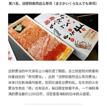
第八名、没想到竟然这么寿司（まさかいくらなんでも寿司）
这款便当的中文译名让小编伤透了脑筋，总之就是款对质量和
份量自信的「寿司便当」。此款「没想到竟然这么寿司便当」
本来只在新潟县内贩卖，但因交通发达便利后，在东京的火车
便当专卖店「祭」也有设点，每日限定数量不多，一个海鲜满
满的便当要价1100日币，深受喜爱海鲜的日本民众喜爱。