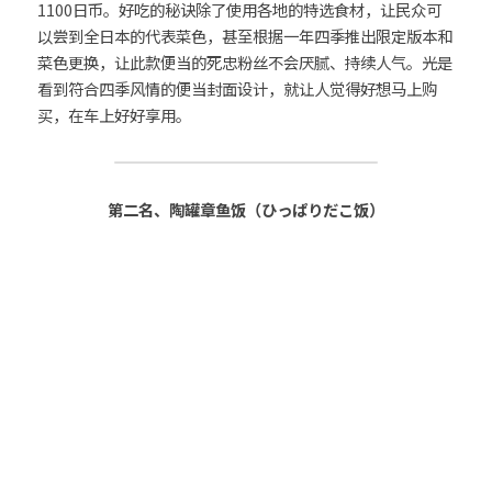
1100日币。好吃的秘诀除了使用各地的特选食材，让民众可
以尝到全日本的代表菜色，甚至根据一年四季推出限定版本和
菜色更换，让此款便当的死忠粉丝不会厌腻、持续人气。光是
看到符合四季风情的便当封面设计，就让人觉得好想马上购
买，在车上好好享用。
第二名、陶罐章鱼饭（ひっぱりだこ饭）