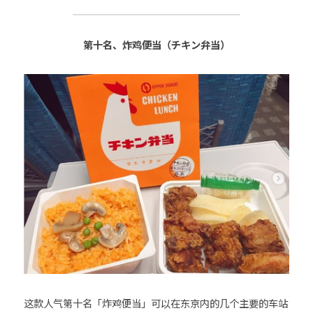
26時のマスカレイド（26Jino
Masquerade）
第十名、炸鸡便当（チキン弁当）
angela (アンジェラ)
超ときめき♡宣伝部
CiON（シーオン）
H△G（ハグ）
这款人气第十名「炸鸡便当」可以在东京内的几个主要的车站