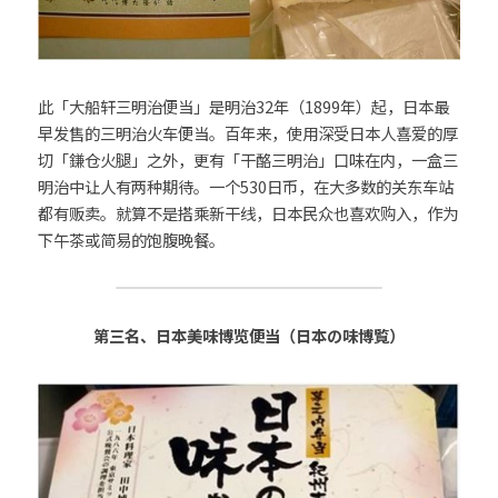
此「大船轩三明治便当」是明治32年（1899年）起，日本最
早发售的三明治火车便当。百年来，使用深受日本人喜爱的厚
切「鎌仓火腿」之外，更有「干酪三明治」口味在内，一盒三
明治中让人有两种期待。一个530日币，在大多数的关东车站
都有贩卖。就算不是搭乘新干线，日本民众也喜欢购入，作为
下午茶或简易的饱腹晚餐。
第三名、日本美味博览便当（日本の味博覧）