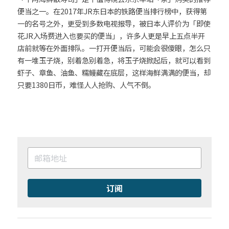
便当之一。在2017年JR东日本的铁路便当排行榜中，获得第
一的名号之外，更受到多数电视报导，被日本人评价为「即使
花JR入场费进入也要买的便当」，许多人更是早上五点半开
店前就等在外面排队。一打开便当后，可能会很傻眼，怎么只
有一堆玉子烧，别着急别着急，将玉子烧掀起后，就可以看到
虾子、章鱼、油鱼、糯鳗藏在底层，这样海鲜满满的便当，却
只要1380日币，难怪人人抢购、人气不倒。
订阅