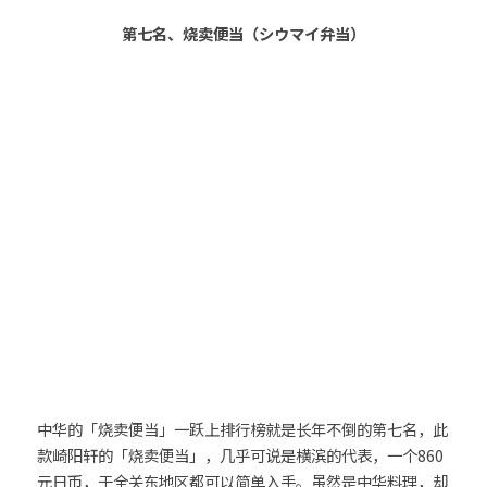
第七名、烧卖便当（シウマイ弁当）
中华的「烧卖便当」一跃上排行榜就是长年不倒的第七名，此
款崎阳轩的「烧卖便当」，几乎可说是横滨的代表，一个860
元日币，于全关东地区都可以简单入手。虽然是中华料理，却