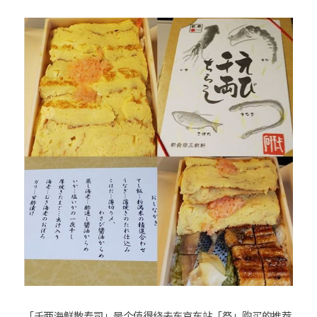
「千两海鲜散寿司」是个值得绕去东京车站「祭」购买的推荐